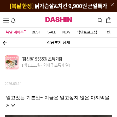
DASHIN
복날 계이득
BEST
SALE
NEW
식단프로그램
이벤트&
상품후기 상세
[닭신절] 5555원 초특가닭
1팩 1,111원~ 역대급 초특가 딜!
2026.05.14
알고있는 기본맛~ 지금은 알고싶지 않은 아껴먹을
게요