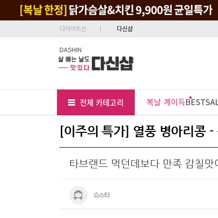
다이어트신
다신샵
DASHIN
Tab
Menu
복날 계이득
BEST
SA
전체 카테고리
Position
[이주의 특가] 열풍 병아리콩 
타브랜드 먹던데보다 만족 감칠맛
슈스타