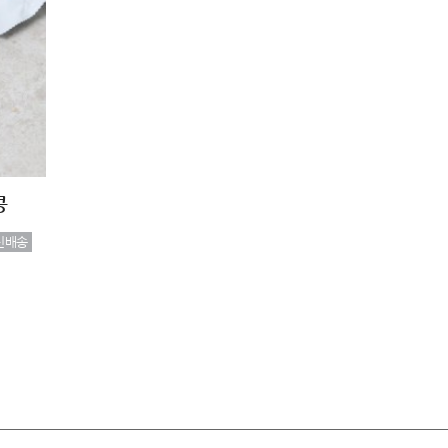
콩
신배송