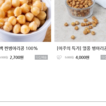
백 찐병아리콩 100%
[이주의 특가] 열풍 병아리
2,700원
4,000원
다신배송
다
3,500원
5,000원