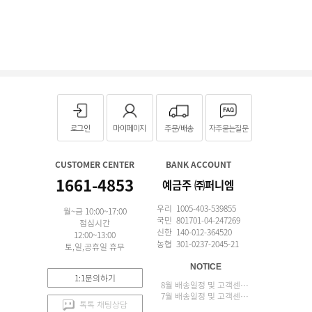
로그인
마이페이지
주문/배송
자주묻는질문
CUSTOMER CENTER
BANK ACCOUNT
1661-4853
예금주 ㈜퍼니엠
우리 1005-403-539855
월~금 10:00~17:00
국민 801701-04-247269
점심시간
신한 140-012-364520
12:00~13:00
농협 301-0237-2045-21
토,일,공휴일 휴무
NOTICE
1:1문의하기
8월 배송일정 및 고객센터 업무 안내
7월 배송일정 및 고객센터 업무 안내
톡톡 채팅상담