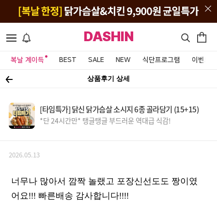
DASHIN
복날 계이득
BEST
SALE
NEW
식단프로그램
이벤트&
상품후기 상세
[타임특가] 닭신 닭가슴살 소시지 6종 골라담기 (15+15)
*단 24시간만* 탱글탱글 부드러운 역대급 식감!
2026.05.13
너무나 많아서 깜짝 놀랬고 포장신선도도 짱이였
어요!!! 빠른배송 감사합니다!!!!