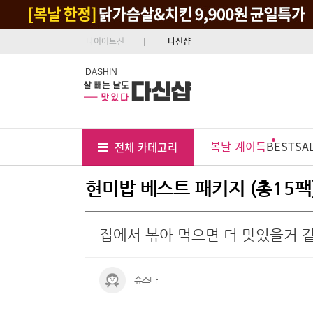
다이어트신
다신샵
DASHIN
Tab
Menu
복날 계이득
BEST
SA
전체 카테고리
Position
현미밥 베스트 패키지 (총15팩)
집에서 볶아 먹으면 더 맛있을거 
슈스타