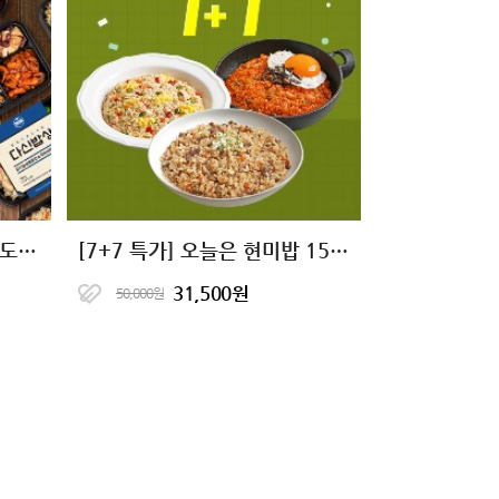
완벽한 한끼 식단 다신밥상 도시락
[7+7 특가] 오늘은 현미밥 15종 골라담기
31,500원
50,000원