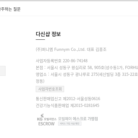
자주하는 질문
다신샵 정보
(주)퍼니엠 Funnym Co.,Ltd. 대표 김흥조
사업자등록번호 220-86-74148
본점 : 서울시 성동구 왕십리로 58, 905호(성수동1가, FORHU
영업소 : 서울시 성동구 광나루로 275(세신빌딩 3층 315-22호
정동)
사업자번호조회
통신판매업신고 제2012-서울성동0616
건강기능식품판매업 제2015-0281645