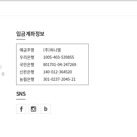
입금계좌정보
예금주명
(주)퍼니엠
우리은행
1005-403-539855
국민은행
801701-04-247269
)
신한은행
140-012-364520
 송
농협은행
301-0237-2045-21
SNS