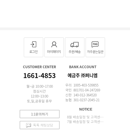
로그인
마이페이지
주문/배송
자주묻는질문
CUSTOMER CENTER
BANK ACCOUNT
1661-4853
예금주 ㈜퍼니엠
우리 1005-403-539855
월~금 10:00~17:00
국민 801701-04-247269
점심시간
신한 140-012-364520
12:00~13:00
농협 301-0237-2045-21
토,일,공휴일 휴무
NOTICE
1:1문의하기
8월 배송일정 및 고객센터 업무 안내
7월 배송일정 및 고객센터 업무 안내
톡톡 채팅상담