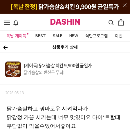
DASHIN
복날 계이득
BEST
SALE
NEW
식단프로그램
이벤트&
상품후기 상세
[계이득] 닭가슴살 치킨 9,900원 균일가
닭가슴살의 변신은 무죄!
2026.05.13
닭가슴살하고 꿔바로우 시켜먹다가
닭강정 가끔 시키는데 너무 맛있어요 다이*트할때
부담없이 먹을수있어서좋아요