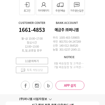
로그인
마이페이지
주문/배송
자주묻는질문
CUSTOMER CENTER
BANK ACCOUNT
1661-4853
예금주 ㈜퍼니엠
우리 1005-403-539855
월~금 10:00~17:00
국민 801701-04-247269
점심시간
신한 140-012-364520
12:00~13:00
농협 301-0237-2045-21
토,일,공휴일 휴무
NOTICE
1:1문의하기
8월 배송일정 및 고객센터 업무 안내
7월 배송일정 및 고객센터 업무 안내
톡톡 채팅상담
APP 설치
(주)퍼니엠 사업자정보