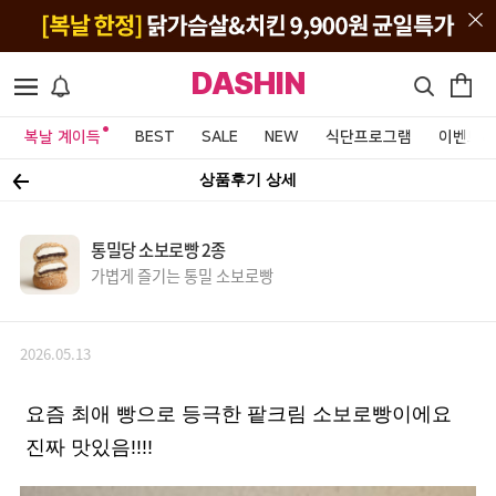
DASHIN
복날 계이득
BEST
SALE
NEW
식단프로그램
이벤트&
상품후기 상세
통밀당 소보로빵 2종
가볍게 즐기는 통밀 소보로빵
2026.05.13
요즘 최애 빵으로 등극한 팥크림 소보로빵이에요
진짜 맛있음!!!!