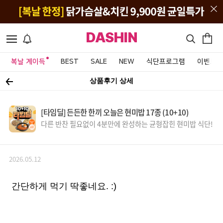
DASHIN
복날 계이득
BEST
SALE
NEW
식단프로그램
이벤트&
상품후기 상세
[타임딜] 든든한 한끼 오늘은 현미밥 17종 (10+10)
다른 반찬 필요없이 4분만에 완성하는 균형잡힌 현미밥 식단!
2026.05.12
간단하게 먹기 딱좋네요. :)