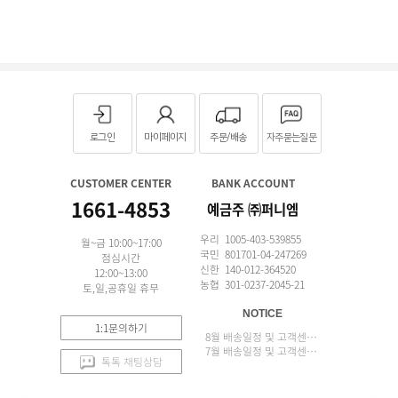
로그인
마이페이지
주문/배송
자주묻는질문
CUSTOMER CENTER
BANK ACCOUNT
1661-4853
예금주 ㈜퍼니엠
우리 1005-403-539855
월~금 10:00~17:00
국민 801701-04-247269
점심시간
신한 140-012-364520
12:00~13:00
농협 301-0237-2045-21
토,일,공휴일 휴무
NOTICE
1:1문의하기
8월 배송일정 및 고객센터 업무 안내
7월 배송일정 및 고객센터 업무 안내
톡톡 채팅상담