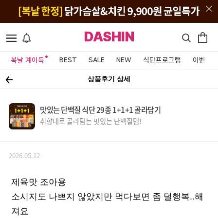
DASHIN
복날 계이득
BEST
SALE
NEW
식단프로그램
이벤트&
상품후기 상세
맛있는 단백질 식단 29종 1+1+1 골라담기
취향대로 골라담는 맛있는 단백질템!
2026.05.12
제육맛 조아용
소시지도 나쁘지 않았지만 먹다보면 좀 덜행복..해
져요