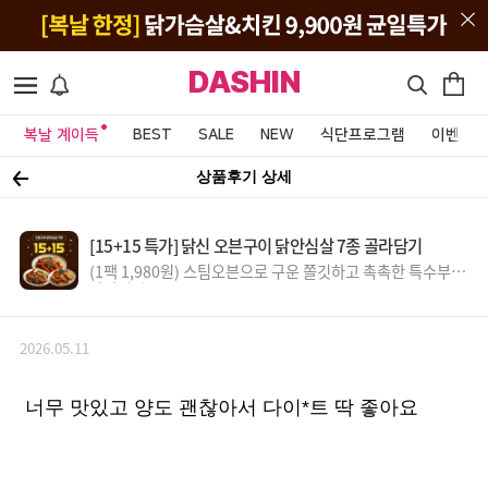
DASHIN
복날 계이득
BEST
SALE
NEW
식단프로그램
이벤트&
상품후기 상세
[15+15 특가] 닭신 오븐구이 닭안심살 7종 골라담기
(1팩 1,980원) 스팀오븐으로 구운 쫄깃하고 촉촉한 특수부위
닭안심살
2026.05.11
너무 맛있고 양도 괜찮아서 다이*트 딱 좋아요