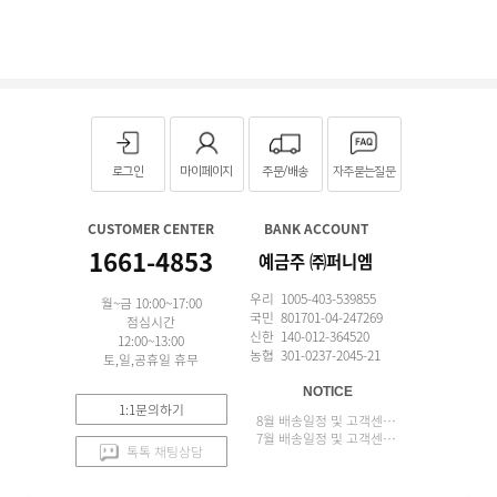
로그인
마이페이지
주문/배송
자주묻는질문
CUSTOMER CENTER
BANK ACCOUNT
1661-4853
예금주 ㈜퍼니엠
우리 1005-403-539855
월~금 10:00~17:00
국민 801701-04-247269
점심시간
신한 140-012-364520
12:00~13:00
농협 301-0237-2045-21
토,일,공휴일 휴무
NOTICE
1:1문의하기
8월 배송일정 및 고객센터 업무 안내
7월 배송일정 및 고객센터 업무 안내
톡톡 채팅상담