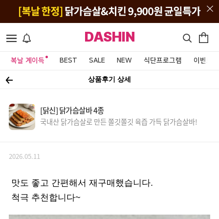
DASHIN
복날 계이득
BEST
SALE
NEW
식단프로그램
이벤트&
상품후기 상세
[닭신] 닭가슴살바 4종
국내산 닭가슴살로 만든 쫄깃쫄깃 육즙 가득 닭가슴살바!
2026.05.11
맛도 좋고 간편해서 재구매했습니다.
척극 추천합니다~