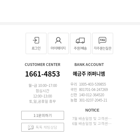
로그인
마이페이지
주문/배송
자주묻는질문
CUSTOMER CENTER
BANK ACCOUNT
1661-4853
예금주 ㈜퍼니엠
우리 1005-403-539855
월~금 10:00~17:00
국민 801701-04-247269
점심시간
신한 140-012-364520
12:00~13:00
농협 301-0237-2045-21
토,일,공휴일 휴무
NOTICE
1:1문의하기
7월 배송일정 및 고객센터 업무 안내
6월 배송일정 및 고객센터 업무 안내
톡톡 채팅상담