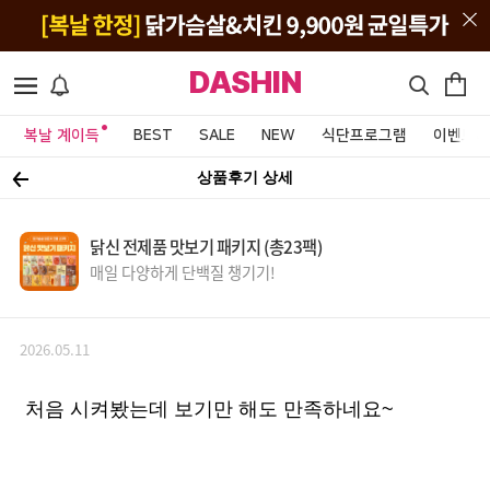
DASHIN
복날 계이득
BEST
SALE
NEW
식단프로그램
이벤트&
상품후기 상세
닭신 전제품 맛보기 패키지 (총23팩)
매일 다양하게 단백질 챙기기!
2026.05.11
처음 시켜봤는데 보기만 해도 만족하네요~