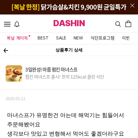
DASHIN
복날 계이득
BEST
SALE
NEW
식단프로그램
이벤트&
상품후기 상세
3일완성! 마름 펌킨 마녀스프
펌킨 마녀스프 출시! 한끼 125kcal 클린 식단
2026.05.11
마녀스프가 유명한건 아는데 해먹기는 힘들어서
주문해봤어요
생각보다 맛있고 변형해서 먹어도 좋겠더라구요