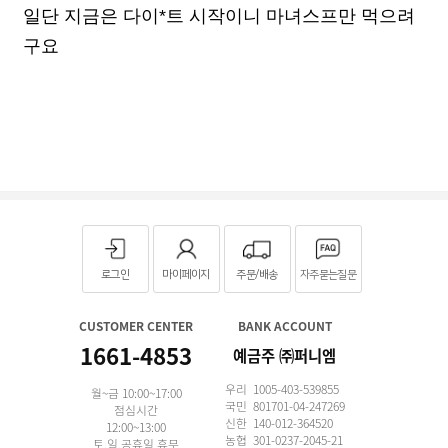
일단 지금은 다이*트 시작이니 마녀스프만 먹으려
구요
로그인
마이페이지
주문/배송
자주묻는질문
CUSTOMER CENTER
BANK ACCOUNT
1661-4853
예금주 ㈜퍼니엠
우리 1005-403-539855
월~금 10:00~17:00
국민 801701-04-247269
점심시간
신한 140-012-364520
12:00~13:00
농협 301-0237-2045-21
토,일,공휴일 휴무