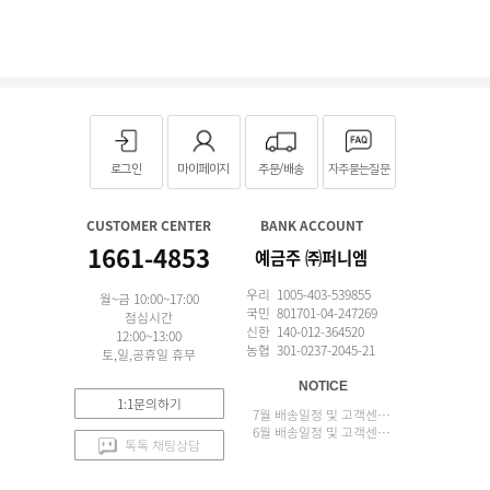
로그인
마이페이지
주문/배송
자주묻는질문
CUSTOMER CENTER
BANK ACCOUNT
1661-4853
예금주 ㈜퍼니엠
우리 1005-403-539855
월~금 10:00~17:00
국민 801701-04-247269
점심시간
신한 140-012-364520
12:00~13:00
농협 301-0237-2045-21
토,일,공휴일 휴무
NOTICE
1:1문의하기
7월 배송일정 및 고객센터 업무 안내
6월 배송일정 및 고객센터 업무 안내
톡톡 채팅상담