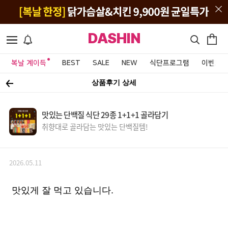
DASHIN
복날 계이득
BEST
SALE
NEW
식단프로그램
이벤트&
상품후기 상세
맛있는 단백질 식단 29종 1+1+1 골라담기
취향대로 골라담는 맛있는 단백질템!
2026.05.11
맛있게 잘 먹고 있습니다.