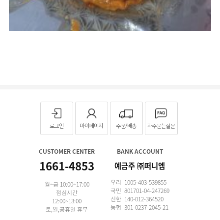
로그인
마이페이지
주문/배송
자주묻는질문
CUSTOMER CENTER
BANK ACCOUNT
1661-4853
예금주 ㈜퍼니엠
우리 1005-403-539855
월~금 10:00~17:00
국민 801701-04-247269
점심시간
신한 140-012-364520
12:00~13:00
농협 301-0237-2045-21
토,일,공휴일 휴무