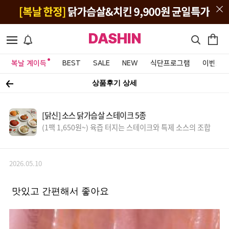
DASHIN
복날 계이득
BEST
SALE
NEW
식단프로그램
이벤트&
상품후기 상세
[닭신] 소스 닭가슴살 스테이크 5종
(1팩 1,650원~) 육즙 터지는 스테이크와 특제 소스의 조합
2026.05.10
맛있고 간편해서 좋아요