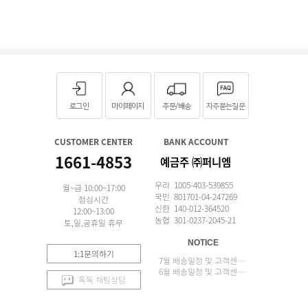
로그인
마이페이지
주문/배송
자주묻는질문
CUSTOMER CENTER
BANK ACCOUNT
1661-4853
예금주 ㈜퍼니엠
우리 1005-403-539855
월~금 10:00~17:00
국민 801701-04-247269
점심시간
신한 140-012-364520
12:00~13:00
농협 301-0237-2045-21
토,일,공휴일 휴무
NOTICE
1:1문의하기
7월 배송일정 및 고객센터 업무 안내
6월 배송일정 및 고객센터 업무 안내
톡톡 채팅상담