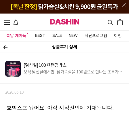
DASHIN
복날 계이득
BEST
SALE
NEW
식단프로그램
이벤트&
상품후기 상세
[닭신절] 100원 랜덤박스
오직 닭신절에서만! 닭가슴살을 100원으로 만나는 초특가 득
템 찬스!
2026.05.10
호박스프 왔어요. 아직 시식전인데 기대됩니다.