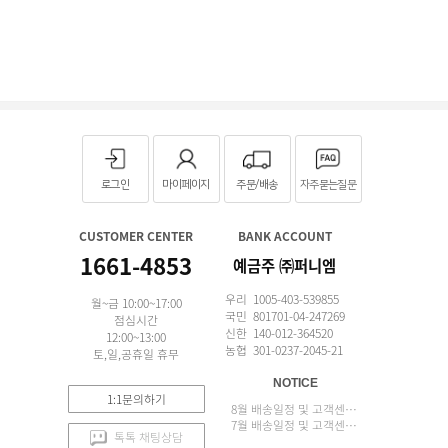
로그인
마이페이지
주문/배송
자주묻는질문
CUSTOMER CENTER
BANK ACCOUNT
1661-4853
예금주 ㈜퍼니엠
우리 1005-403-539855
월~금 10:00~17:00
국민 801701-04-247269
점심시간
신한 140-012-364520
12:00~13:00
농협 301-0237-2045-21
토,일,공휴일 휴무
NOTICE
1:1문의하기
8월 배송일정 및 고객센터 업무 안내
7월 배송일정 및 고객센터 업무 안내
톡톡 채팅상담