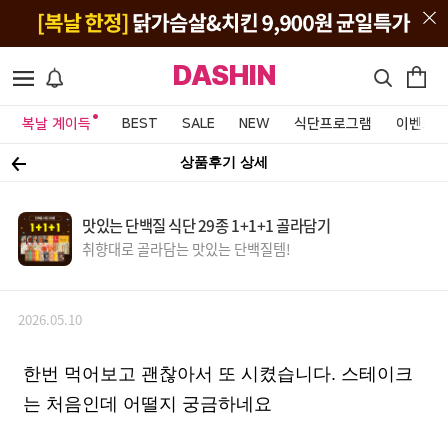
DASHIN
복날 계이득
BEST
SALE
NEW
식단프로그램
이벤트&
상품후기 상세
맛있는 단백질 식단 29종 1+1+1 골라담기
취향대로 골라담는 맛있는 단백질템!
2026.05.10
한번 먹어보고 괜찮아서 또 시켰습니다. 스테이크
는 처음인데 어떨지 궁금하네요