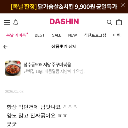
DASHIN
복날 계이득
BEST
SALE
NEW
식단프로그램
이벤트&
상품후기 상세
성수동905 저당 주꾸미볶음
단백질 18g! 매콤달콤 저당이라 안심!
2026.05.08
항상 먹던건데 넘맛나요 ㅎㅎㅎ
양도 많고 진짜굵어요 ㅎㅎ
굿굿