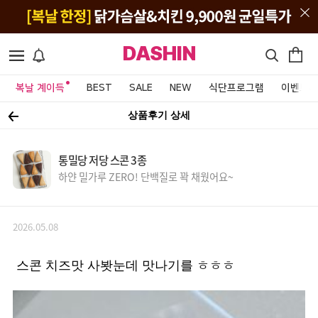
DASHIN
복날 계이득
BEST
SALE
NEW
식단프로그램
이벤트&
상품후기 상세
통밀당 저당 스콘 3종
하얀 밀가루 ZERO! 단백질로 꽉 채웠어요~
2026.05.08
스콘 치즈맛 사봣눈데 맛나기를 ㅎㅎㅎ