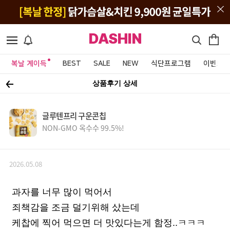
DASHIN
복날 계이득
BEST
SALE
NEW
식단프로그램
이벤트&
상품후기 상세
글루텐프리 구운콘칩
NON-GMO 옥수수 99.5%!
2026.05.08
과자를 너무 많이 먹어서
죄책감을 조금 덜기위해 샀는데
케찹에 찍어 먹으면 더 맛있다는게 함정..ㅋㅋㅋ