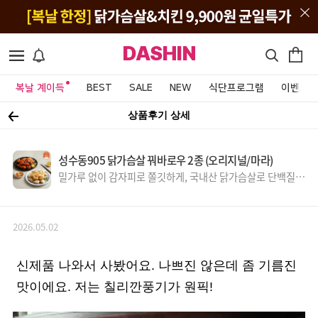
DASHIN
복날 계이득
BEST
SALE
NEW
식단프로그램
이벤트&
상품후기 상세
성수동905 닭가슴살 꿔바로우 2종 (오리지널/마라)
밀가루 없이 감자피로 쫄깃하게, 국내산 닭가슴살로 단백질 U
P~
2026.05.02
신제품 나와서 사봤어요. 나쁘진 않은데 좀 기름진
맛이에요. 저는 칠리깐풍기가 원픽!