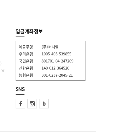
입금계좌정보
예금주명
(주)퍼니엠
우리은행
1005-403-539855
국민은행
801701-04-247269
)
신한은행
140-012-364520
 송
농협은행
301-0237-2045-21
SNS