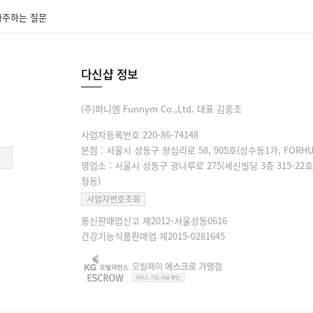
자주하는 질문
다신샵 정보
(주)퍼니엠 Funnym Co.,Ltd. 대표 김흥조
사업자등록번호 220-86-74148
본점 : 서울시 성동구 왕십리로 58, 905호(성수동1가, FORHU
영업소 : 서울시 성동구 광나루로 275(세신빌딩 3층 315-22호
정동)
사업자번호조회
통신판매업신고 제2012-서울성동0616
건강기능식품판매업 제2015-0281645