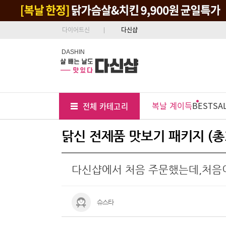
다이어트신
다신샵
DASHIN
Tab
Menu
복날 계이득
BEST
SA
전체 카테고리
Position
닭신 전제품 맛보기 패키지 (총2
다신샵에서 처음 주문했는데,처음
슈스타