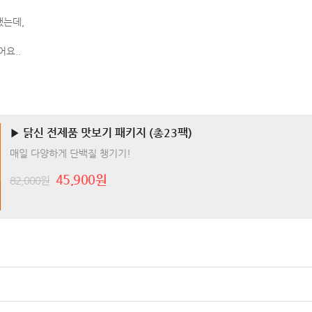
했는데,
요..
▶ 닭신 전제품 맛보기 패키지 (총23팩)
매일 다양하게 단백질 챙기기!
45,900원
82,000원