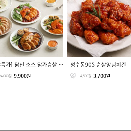
[3+3특가] 닭신 소스 닭가슴살 6종
성수동905 순살양념치킨
9,900원
3,700원
24,000원
4,500원