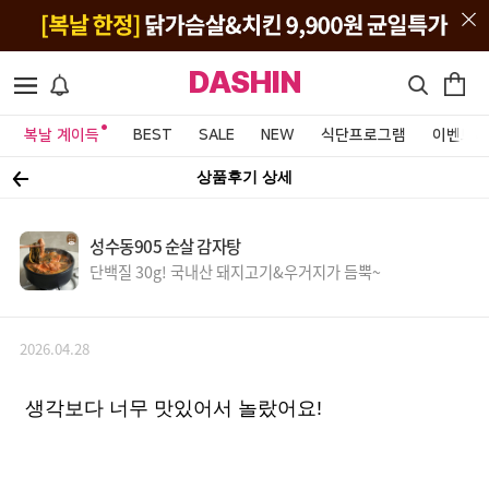
DASHIN
복날 계이득
BEST
SALE
NEW
식단프로그램
이벤트&
상품후기 상세
성수동905 순살 감자탕
단백질 30g! 국내산 돼지고기&우거지가 듬뿍~
2026.04.28
생각보다 너무 맛있어서 놀랐어요!