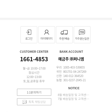
로그인
마이페이지
주문/배송
자주묻는질문
CUSTOMER CENTER
BANK ACCOUNT
1661-4853
예금주 ㈜퍼니엠
우리 1005-403-539855
월~금 10:00~17:00
국민 801701-04-247269
점심시간
신한 140-012-364520
12:00~13:00
농협 301-0237-2045-21
토,일,공휴일 휴무
NOTICE
1:1문의하기
8월 배송일정 및 고객센터 업무 안내
7월 배송일정 및 고객센터 업무 안내
톡톡 채팅상담