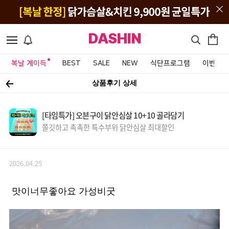
DASHIN
복날 계이득
BEST
SALE
NEW
식단프로그램
이벤트&
상품후기 상세
[타임특가] 오븐구이 닭안심살 10+10 골라담기
쫄깃하고 촉촉한 특수부위 닭안심살 최대할인
2026.04.25
맛이너무좋아요 가성비굿