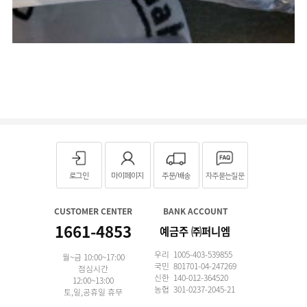
로그인
마이페이지
주문/배송
자주묻는질문
CUSTOMER CENTER
BANK ACCOUNT
1661-4853
예금주 ㈜퍼니엠
우리 1005-403-539855
월~금 10:00~17:00
국민 801701-04-247269
점심시간
신한 140-012-364520
12:00~13:00
농협 301-0237-2045-21
토,일,공휴일 휴무