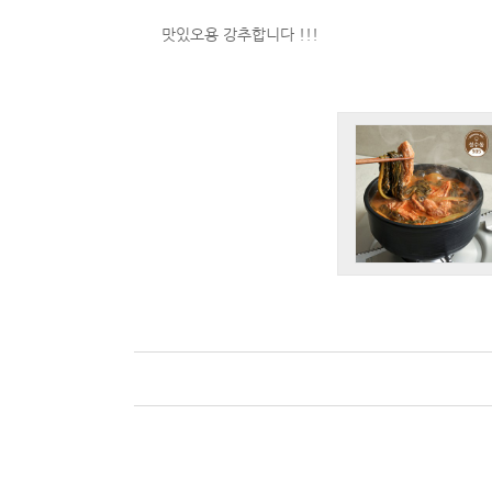
맛있오용 강추합니다 !!!