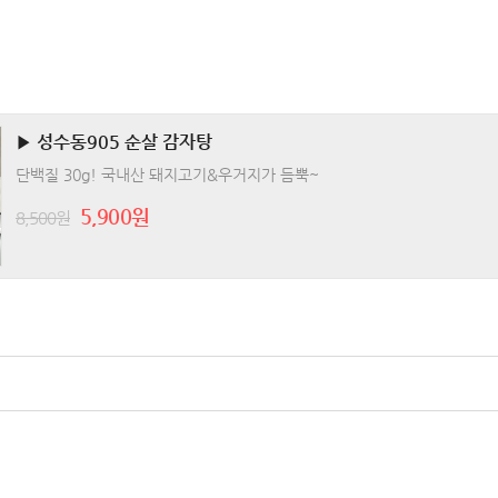
▶ 성수동905 순살 감자탕
단백질 30g! 국내산 돼지고기&우거지가 듬뿍~
5,900원
8,500원