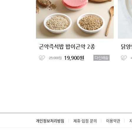
곤약즉석밥 밥이곤약 2종
닭양
19,900원
다신배송
25,000원
개인정보처리방침
제휴·입점 문의
이용약관