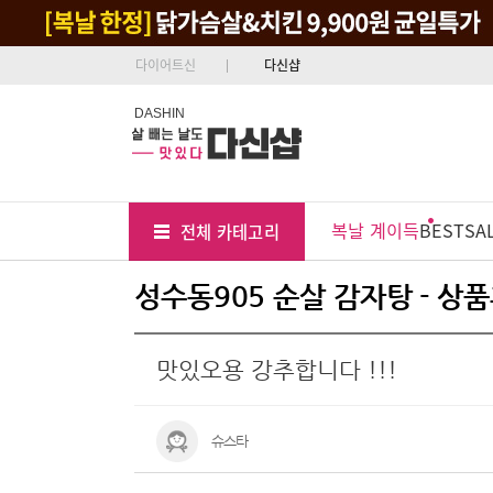
다이어트신
다신샵
DASHIN
Tab
Menu
복날 계이득
BEST
SA
전체 카테고리
Position
성수동905 순살 감자탕 - 상
맛있오용 강추합니다 !!!
슈스타