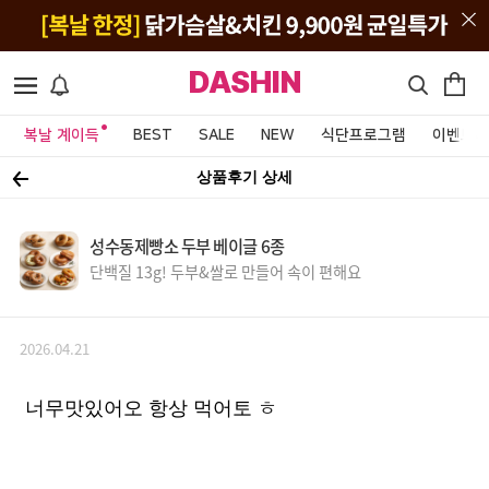
DASHIN
복날 계이득
BEST
SALE
NEW
식단프로그램
이벤트&
상품후기 상세
성수동제빵소 두부 베이글 6종
단백질 13g! 두부&쌀로 만들어 속이 편해요
2026.04.21
너무맛있어오 항상 먹어토 ㅎ