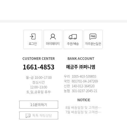
로그인
마이페이지
주문/배송
자주묻는질문
CUSTOMER CENTER
BANK ACCOUNT
1661-4853
예금주 ㈜퍼니엠
우리 1005-403-539855
월~금 10:00~17:00
국민 801701-04-247269
점심시간
신한 140-012-364520
12:00~13:00
농협 301-0237-2045-21
토,일,공휴일 휴무
NOTICE
1:1문의하기
8월 배송일정 및 고객센터 업무 안내
7월 배송일정 및 고객센터 업무 안내
톡톡 채팅상담