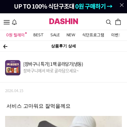
DASHIN
0원 릴레이
BEST
SALE
NEW
식단프로그램
이벤트&
상품후기 상세
[장바구니 특가] 1팩 골라담기(냉동)
장바구니에서 바로 골라담으세요~
2026.04.15
서비스 고마워요 잘먹을께요