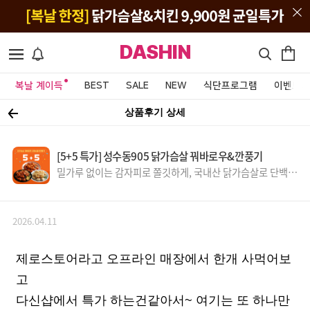
DASHIN
복날 계이득
BEST
SALE
NEW
식단프로그램
이벤트&
상품후기 상세
[5+5 특가] 성수동905 닭가슴살 꿔바로우&깐풍기
밀가루 없이는 감자피로 쫄깃하게, 국내산 닭가슴살로 단백질
UP~
2026.04.11
제로스토어라고 오프라인 매장에서 한개 사먹어보
고
다신샵에서 특가 하는건같아서~ 여기는 또 하나만