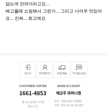
담는게 안되더라고요...
배고플때 쇼핑해서 그런가... 그리고 너어무 맛있어
요... 진짜... 최고에요
로그인
마이페이지
주문/배송
자주묻는질문
CUSTOMER CENTER
BANK ACCOUNT
1661-4853
예금주 ㈜퍼니엠
우리 1005-403-539855
월~금 10:00~17:00
국민 801701-04-247269
점심시간