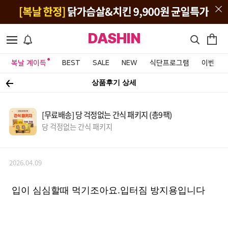
DASHIN
복날 계이득
BEST
SALE
NEW
식단프로그램
이벤트&
상품후기 상세
[무료배송] 당 걱정없는 간식 패키지 (총9팩)
당 걱정없는 간식 패키지
2026.04.09
입이 심심할때 먹기조아요.입터짐 방지용입니다