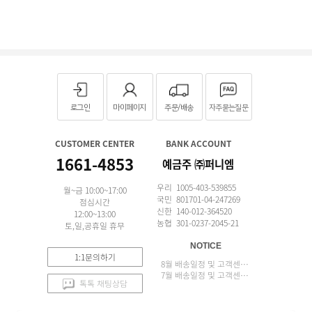
로그인
마이페이지
주문/배송
자주묻는질문
CUSTOMER CENTER
BANK ACCOUNT
1661-4853
예금주 ㈜퍼니엠
우리 1005-403-539855
월~금 10:00~17:00
국민 801701-04-247269
점심시간
신한 140-012-364520
12:00~13:00
농협 301-0237-2045-21
토,일,공휴일 휴무
NOTICE
1:1문의하기
8월 배송일정 및 고객센터 업무 안내
7월 배송일정 및 고객센터 업무 안내
톡톡 채팅상담