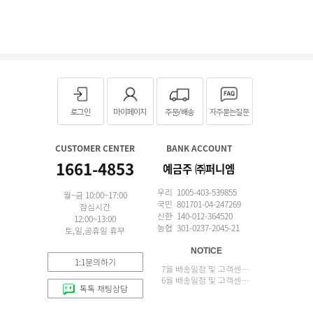
로그인
마이페이지
주문/배송
자주묻는질문
CUSTOMER CENTER
BANK ACCOUNT
1661-4853
예금주 ㈜퍼니엠
우리 1005-403-539855
월~금 10:00~17:00
국민 801701-04-247269
점심시간
신한 140-012-364520
12:00~13:00
농협 301-0237-2045-21
토,일,공휴일 휴무
NOTICE
1:1문의하기
7월 배송일정 및 고객센터 업무 안내
6월 배송일정 및 고객센터 업무 안내
톡톡 채팅상담