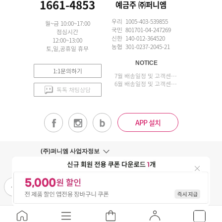
1661-4853
예금주 ㈜퍼니엠
우리 1005-403-539855
월~금 10:00~17:00
국민 801701-04-247269
점심시간
신한 140-012-364520
12:00~13:00
농협 301-0237-2045-21
토,일,공휴일 휴무
NOTICE
1:1문의하기
7월 배송일정 및 고객센터 업무 안내
6월 배송일정 및 고객센터 업무 안내
톡톡 채팅상담
APP 설치
(주)퍼니엠 사업자정보
사업자번호조회
구매안전서비스
개인정보취급방침
이용약관