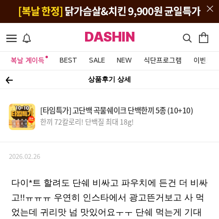
DASHIN
복날 계이득
BEST
SALE
NEW
식단프로그램
이벤트&
상품후기 상세
[타임특가] 고단백 곡물쉐이크 단백한끼 5종 (10+10)
한끼 72칼로리! 단백질 최대 18g!
2026.02.26
다이*트 할려도 단쉐 비싸고 파우치에 든건 더 비싸
고!!ㅠㅠㅠ 우연히 인스타에서 광고뜬거보고 사 먹
었는데 귀리맛 넘 맛있어요ㅜㅜ 단쉐 먹는게 기대