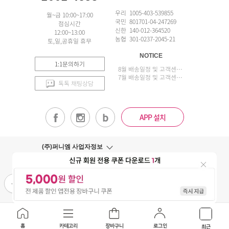
우리 1005-403-539855
월~금 10:00~17:00
국민 801701-04-247269
점심시간
신한 140-012-364520
12:00~13:00
농협 301-0237-2045-21
토,일,공휴일 휴무
NOTICE
1:1문의하기
8월 배송일정 및 고객센터 업무 안내
7월 배송일정 및 고객센터 업무 안내
톡톡 채팅상담
APP 설치
(주)퍼니엠 사업자정보
사업자번호조회
구매안전서비스
개인정보취급방침
이용약관
홈
카테고리
장바구니
로그인
최근