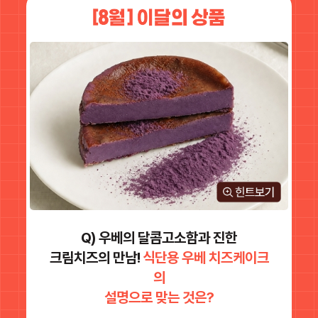
Q) 우베의 달콤고소함과 진한
크림치즈의 만남!
식단용 우베 치즈케이크
의
설명으로 맞는 것은?