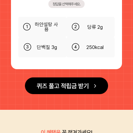
정답을 선택해주세요.
하얀설탕 사
당류 2g
1
2
용
단백질 3g
250kcal
3
4