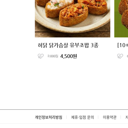
허닭 닭가슴살 유부초밥 3종
4,500원
7,000원
개인정보처리방침
제휴·입점 문의
이용약관