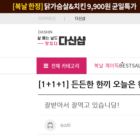
다이어트신
다신샵
DASHIN
Tab
Menu
복날 계이득
BEST
SA
전체 카테고리
Position
[1+1+1] 든든한 한끼 오늘은
잘받아서 잘먹고 있습니당!
슈스타