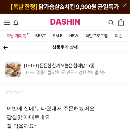
DASHIN
복날 계이득
BEST
SALE
NEW
식단프로그램
이벤트&
상품후기 상세
[1+1+1] 든든한 한끼 오늘은 현미밥 17종
100% 국내산 쌀&현미로 만든 건강한 현미밥 식단
2026.06.11
이번에 신메뉴 나왔대서 주문해봤어요.
감칠맛 제대로네요
잘 먹을께요~