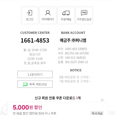
로그인
마이페이지
주문/배송
자주묻는질문
CUSTOMER CENTER
BANK ACCOUNT
1661-4853
예금주 ㈜퍼니엠
우리 1005-403-539855
월~금 10:00~17:00
국민 801701-04-247269
점심시간
신한 140-012-364520
12:00~13:00
농협 301-0237-2045-21
토,일,공휴일 휴무
NOTICE
1:1문의하기
8월 배송일정 및 고객센터 업무 안내
7월 배송일정 및 고객센터 업무 안내
톡톡 채팅상담
APP 설치