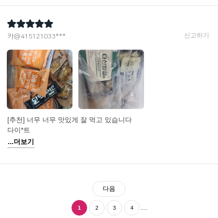
신고하기
카@415121033***
[추천] 너무 너무 맛있게 잘 먹고 있습니다
다이*트
...더보기
다음
…
1
2
3
4