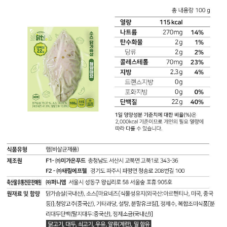
가
g
닭
축
슴
(4%)
가
액
살
트
슴
(현
(국
랜
살
미:
내
스
블
국
산),
지
랙
산)},
소
방
알
토
스
0
리
마
[마
g
오:
토
요
포
총
케
네
화
내
첩,
즈
지
용
대
(식
방
량
두
물
0.9
100
유],
성
g
g
정
유
(6%)
(125
제
지:
콜
kcal)
수,
외
레
나
복
국
스
트
합
산),
테
륨
조
기
롤
330
미
타
50
mg
식
과
mg
(17%)
품
당,
(17%)
탄
[분
흑
단
수
리
설
백
화
대
탕,
질