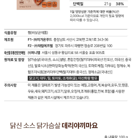
닭
신
소
스
닭