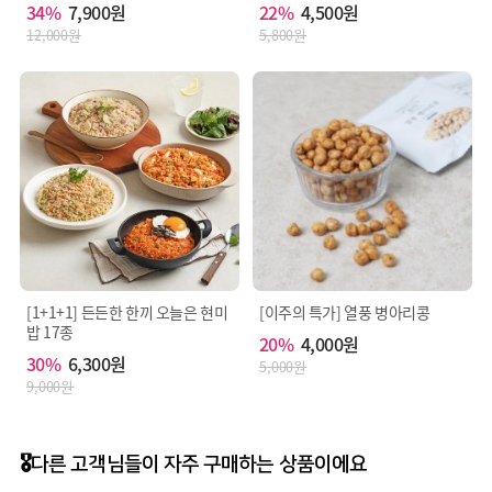
34%
7,900원
22%
4,500원
첩
미
{토
12,000원
5,800원
식
마
품
토
[분
페
리
이
대
스
두
트
단
(외
백
국
(탈
산:
지
미
대
국,
두:
칠
중
레,
국
중
산),
국
[1+1+1] 든든한 한끼 오늘은 현미
[이주의 특가] 열풍 병아리콩
정
등)},
밥 17종
제
20%
4,000원
마
소
30%
6,300원
요
5,000원
금
네
9,000원
(국
즈
내
{식
산)]
물
[닭
성
🎖️다른 고객님들이 자주 구매하는 상품이에요
고
유
기,