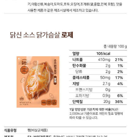
(2%)
당
류
4
g
닭
(4%)
신
지
소
방
스
1.6
닭
g
가
(3%)
슴
트
살
랜
데
스
리
지
야
방
끼
0
마
g
요:
포
총
화
내
지
용
방
량
0
100
g
g
(0%)
(140
콜
kcal)