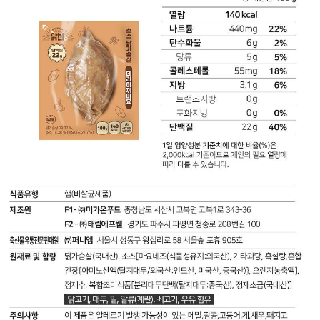
가
슴
살
깐
풍
치
킨:
총
내
용
량
100
g
(120
kcal)
나
트
륨
450
mg
(23%)
탄
수
화
물
5
g