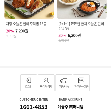
대
두
단
백
(탈
저당 오늘은 현미 주먹밥 16종
[1+1+1] 든든한 한끼 오늘은 현미
지
밥 17종
대
20%
7,200원
두:
30%
6,300원
9,000원
중
9,000원
국
산),
정
제
소
금
(국
내
산)]
[닭
고
로그인
마이페이지
주문/배송
자주묻는질문
기,
대
두,
CUSTOMER CENTER
BANK ACCOUNT
밀,
토
1661-4853
예금주 ㈜퍼니엠
마