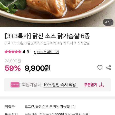
4
/
6
[3+3특가] 닭신 소스 닭가슴살 6종
(1팩 1,650원~) 쫄깃촉촉 오븐구이와 마성의 특제 소스의 만남!
4.9
9,505건 리뷰 보기
24,000원
59%
9,900원
로그인, 옵션 선택 후 확인 가능합니다.
적립금
묶음배송
(전상품
40,000원
이상 구매 시
무료
)
배송정보