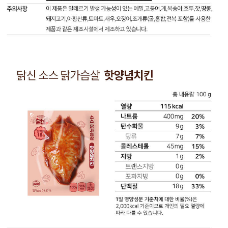
물
두
혼
20
6
단
합
g
g
백
간
(36%)
(2%)
(탈
장
닭
당
지
{아
가
류
대
미
슴
5
두:
닭
노
살
g
중
신
산
(국
(5%)
국
소
액
내
지
산),
스
(탈
산),
방
정
닭
지
소
1.8
제
가
대
스
g
소
슴
두/
[크
(3%)
금
살
외
러
트
(국
청
국
쉬
랜
내
양
산:
드
스
산)]
마
인
토
지
[닭
요:
도
마
방
고
총
산,
토
0
기,
내
미
(이
g
대
용
국
탈
포
두,
량
산,
리
화
밀,
100
중
아
지
토
g
국
산),
방
마
(115
산)},
유
0
토,
kcal)
오
함