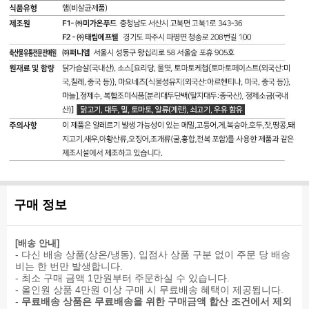
g
조
나
렌
유
(0%)
개
트
지
가
콜
류
륨
농
공
레
(굴),
270
축
품
스
이
mg
액],
(스
테
산
(14%)
정
페
롤
화
탄
제
인
60
황
수
수,
산),
mg
함
화
복
토
(20%)
유]
물
합
마
단
2
조
토
백
g
미
페
질
(1%)
식
이
21
당
품
스
g
류
[분
트,
(38%)
2
리
설
닭
닭
g
대
탕,
신
가
(2%)
구매 정보
두
가
소
슴
지
단
공
스
살
방
백
유
닭
(국
2.3
(탈
크
[배송 안내]
가
내
g
지
림],
- 다신 배송 상품(상온/냉동), 입점사 상품 구분 없이 주문 당 배송
슴
산),
(4%)
대
정
비는 한 번만 발생합니다.
살
소
트
두:
제
- 최소 구매 금액 1만원부터 주문하실 수 있습니다.
핫
스
랜
중
수,
- 올인원 상품 4만원 이상 구매 시 무료배송 혜택이 제공됩니다.
양
[요
스
국
복
-
무료배송 상품은 무료배송을 위한 구매금액 합산 조건에서 제외
념
리
지