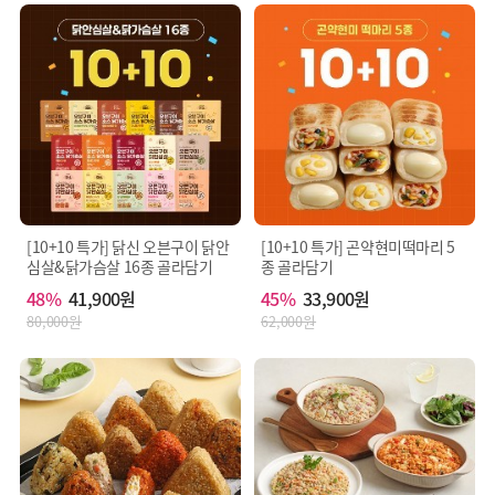
지
대
(외
두,
국
쇠
산:
고
아
기,
르
우
헨
유,
티
알
나,
류
미
(계
국,
란),
중
밀
국
함
[10+10 특가] 닭신 오븐구이 닭안
[10+10 특가] 곤약현미떡마리 5
등)},
유]
심살&닭가슴살 16종 골라담기
종 골라담기
마
늘],
48%
41,900원
45%
33,900원
정
80,000원
62,000원
제
수,
복
합
조
미
식
품
[분
리