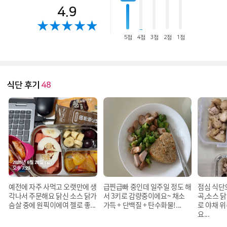
4.9
5점
4점
3점
2점
1점
식단 후기
48
예전에 자주 사먹고 오랫만에 생
급찐급빠 중인데 일주일 정도 해
점심 식단
각나서 주문해요 닭신 소스 닭가
서 3키로 감량중이에요~ 채소
곡,소스 
슴살 중에 원픽이에여 젤로 좋...
가득 + 단백질 + 탄수화물!...
로 야채 위
요...