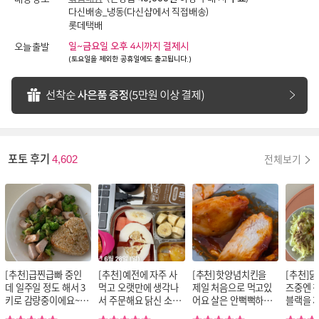
다신배송_냉동(다신샵에서 직접배송)
롯데택배
일~금요일 오후 4시까지 결제시
오늘출발
(토요일을 제외한 공휴일에도 출고됩니다.)
포토 후기
전체보기
4,602
[추천]급찐급빠 중인
[추천]예전에 자주 사
[추천]핫양념치킨을
[추천]
데 일주일 정도 해서 3
먹고 오랫만에 생각나
제일 처음으로 먹고있
즈중엔 
키로 감량중이에요~
서 주문해요 닭신 소스
어요 살은 안뻑뻑하고
블랙을 
채소 가득 + 단백질 +
닭가슴살 중에 원픽이
촉촉하니 아주 좋은
고있어요