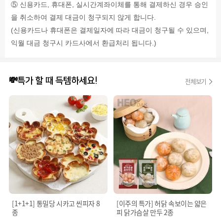
(탈
중
⑤ 신용카드, 휴대폰, 실시간계좌이체를 통해 결제하신 경우 승인
mg
지
국
(15%)
대
을 취소하여 결제 대금이 청구되지 않게 합니다.
등)},
단
두:
청
(신용카드나 휴대폰은 결제일자에 따라 대금이 청구될 수 있으며,
백
중
양
질
국
익월 대금 청구시 카드사에서 환급처리 됩니다.)
고
18
산),
추
g
정
(중
(33%)
제
국
닭
소
산),
💸특가 할 때 득템하세요!
전체보기
가
금
기
슴
(국
타
살
내
과
(국
산)]
당,
내
닭
설
산),
고
탕,
소
기,
분
스
대
말
[요
두,
유
리
밀
크
당,
함
림],
물
유
정
엿,
제
토
수,
마
[1+1+1] 통밀당 시카고 씬피자 8
[이주의 특가] 허닭 속보이는 얇은
복
토
종
피 닭가슴살 만두 2종
합
케
조