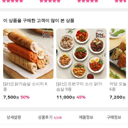
탄수화물! 채소 : 양배
에여 젤로 좋아하는맛
데... 제가 절 과대평가
저랑 공
추, 버섯, 브로콜리, 토
이에영 저녁마다 과일
했어요 핫양념이 생각
에 맞는
마토 등 단백질 : 닭가
이랑 같이 먹고 잇는데
보다 맵습니다. 맵찔이
저는 데
슴살 혹은 닭안심 제품
퍽살이 아니고 촉촉해
분들은 핫양념 조심하
좋아해요
이 상품을 구매한 고객이 많이 본 상품
등 탄수화물 : 주먹밥,
서 먹기 편해여 떨어질
세요 한입 열심히 먹고
도 가끔 
떡, 보리밥 등
때마다 재구매할려구
사진과같은 상태로 못
여
먹는중 ㅋㅋㅋ
[닭신] 닭가슴살 소시지 6
[닭신] 오븐구이 소스 닭가
저당 오늘
종
슴살 9종
6종
7,500
50%
11,000
45%
7,200
원
원
원
상세설명
상품후기
제품정보
구매정보
9,505