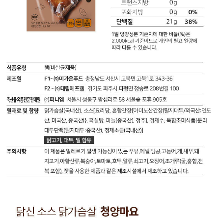
간
지
량
장
방
100
{탈
0
g
지
g
(105
대
포
kcal)
두
화
나
(외
지
트
국
방
륨
산:
0
410
인
g
mg
도
(0%)
(21%)
산,
콜
탄
미
레
수
국
스
화
산,
테
물
중
롤
2
국
55
g
산)},
mg
(1%)
발
(18%)
당
효
단
류
식
백
2
초
질
g
{(현
22
(2%)
닭
미
g
지
신
당
(40%)
방
소
화
닭
2.1
스
농