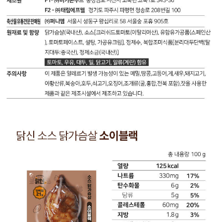
레
나
스
트
테
륨
롤
440
65
mg
mg
(22%)
(22%)
탄
단
수
백
화
질
물
21
6
g
g
(38%)
(2%)
닭
당
닭
가
류
신
슴
5
소
살
g
스
(국
(5%)
닭
내
지
가
산),
방
슴
소
3.1
살
스
g
로
[설
(6%)
제:
탕,
트
총
혼
랜
내
합
스
용