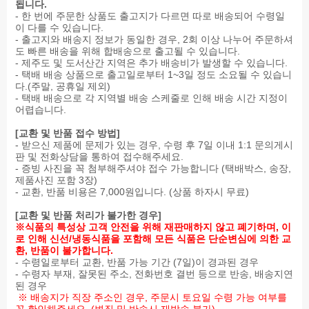
산),
합
됩니다.
치
당,
방
정
조
- 한 번에 주문한 상품도 출고지가 다르면 따로 배송되어 수령일
킨:
혼
0
제
미
이 다를 수 있습니다.
총
합
g
소
식
- 출고지와 배송지 정보가 동일한 경우, 2회 이상 나누어 주문하셔
내
간
포
금
품
도 빠른 배송을 위해 합배송으로 출고될 수 있습니다.
용
장
화
(국
[분
- 제주도 및 도서산간 지역은 추가 배송비가 발생할 수 있습니다.
량
{아
지
내
리
- 택배 배송 상품으로 출고일로부터 1~3일 정도 소요될 수 있습니
100
미
방
산)]
대
다.(주말, 공휴일 제외)
g
노
0
[닭
두
- 택배 배송으로 각 지역별 배송 스케줄로 인해 배송 시간 지정이
(115
산
g
고
단
어렵습니다.
kcal)
간
(0%)
기,
백
나
장
콜
대
(탈
[교환 및 반품 접수 방법]
트
(탈
레
두,
지
- 받으신 제품에 문제가 있는 경우, 수령 후 7일 이내 1:1 문의게시
륨
지
스
밀,
대
판 및 전화상담을 통하여 접수해주세요.
400
대
테
알
두:
- 증빙 사진을 꼭 첨부해주셔야 접수 가능합니다 (택배박스, 송장,
mg
두/
롤
류
중
제품사진 포함 3장)
(20%)
외
70
(계
국
- 교환, 반품 비용은 7,000원입니다. (상품 하자시 무료)
탄
국
mg
란),
산),
수
산:
(23%)
쇠
정
[교환 및 반품 처리가 불가한 경우]
화
인
단
고
제
※식품의 특성상 고객 안전을 위해 재판매하지 않고 폐기하며, 이
물
도
백
기,
소
로 인해 신선/냉동식품을 포함해 모든 식품은 단순변심에 의한 교
9
산,
질
우
금
환, 반품이 불가합니다.
g
미
22
유
(국
- 수령일로부터 교환, 반품 가능 기간 (7일)이 경과된 경우
(3%)
국
g
함
내
- 수령자 부재, 잘못된 주소, 전화번호 결번 등으로 반송, 배송지연
당
산,
(40%)
유]
산)]
된 경우
류
중
닭
[토
※ 배송지가 직장 주소인 경우, 주문시 토요일 수령 가능 여부를
7
국
가
마