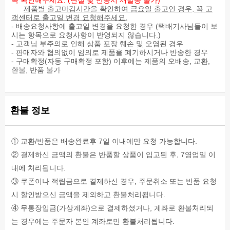
꼭 확인해주세요. (변질 및 반송시 재발송 불가)
g
산)},
슴
토,
제품별 출고마감시간을 확인하여 금요일 출고인 경우, 꼭 고
(7%)
흑
살
우
객센터로 출고일 변경 요청해주세요.
지
설
(국
유,
- 배송요청사항에 출고일 변경을 요청한 경우 (택배기사님들이 보
방
탕,
내
대
시는 항목으로 요청사항이 반영되지 않습니다.)
1
마
산),
두,
- 고객님 부주의로 인해 상품 포장 훼손 및 오염된 경우
g
늘
소
밀,
- 판매자와 협의없이 임의로 제품을 폐기하시거나 반송한 경우
(2%)
(중
스
닭
- 구매확정(자동 구매확정 포함) 이후에는 제품의 오배송, 교환,
트
국
[마
고
환불, 반품 불가
랜
산),
요
기,
스
청
네
알
지
주],
즈
류
방
정
{식
(계
0
제
환불 정보
물
란)
g
수,
성
함
포
복
유
유]
화
합
지
지
① 교환/반품은 배송완료후 7일 이내에만 요청 가능합니다.
조
(외
방
미
국
② 결제하신 금액의 환불은 반품할 상품이 입고된 후, 7영업일 이
0
식
산:
g
내에 처리됩니다.
품
아
(0%)
[분
르
③ 쿠폰이나 적립금으로 결제하신 경우, 주문취소 또는 반품 요청
콜
리
헨
레
시 할인받으신 금액을 제외하고 환불처리됩니다.
대
티
스
두
나,
④ 무통장입금(가상계좌)으로 결제하셨거나, 계좌로 환불처리되
테
단
미
롤
는 경우에는 주문자 본인 계좌로만 환불처리됩니다.
백
국,
45