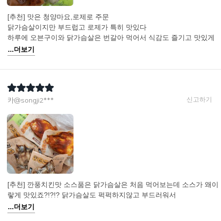
[추천] 맛은 청양마요,로제로 주문
닭가슴살이지만 부드럽고 로제가 특히 맛있다
하루에 오븐구이와 닭가슴살은 번갈아 먹어서 식감도 즐기고 맛있게
...더보기
신고하기
카@songji2***
[추천] 깐풍치킨맛 소스품은 닭가슴살은 처음 먹어보는데 소스가 왜이
랗게 맛있죠?!?!? 닭가슴살도 퍽퍽하지않고 부드러워서
...더보기