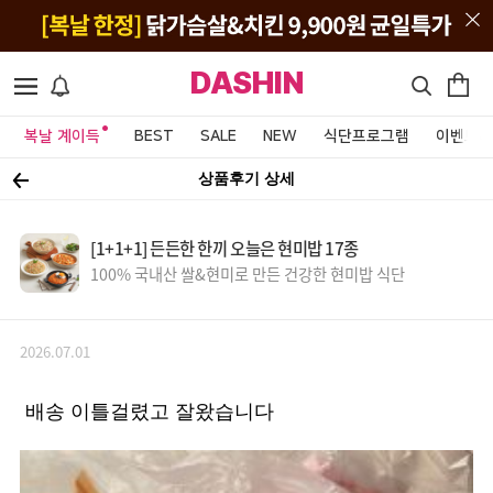
DASHIN
복날 계이득
BEST
SALE
NEW
식단프로그램
이벤트&
상품후기 상세
[1+1+1] 든든한 한끼 오늘은 현미밥 17종
100% 국내산 쌀&현미로 만든 건강한 현미밥 식단
2026.07.01
배송 이틀걸렸고 잘왔습니다