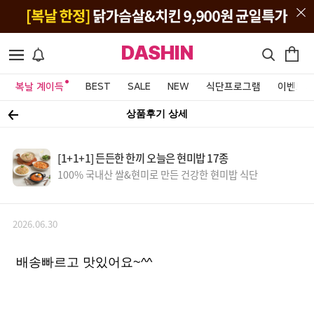
DASHIN
복날 계이득
BEST
SALE
NEW
식단프로그램
이벤트&
상품후기 상세
[1+1+1] 든든한 한끼 오늘은 현미밥 17종
100% 국내산 쌀&현미로 만든 건강한 현미밥 식단
2026.06.30
배송빠르고 맛있어요~^^