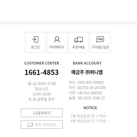
로그인
마이페이지
주문/배송
자주묻는질문
CUSTOMER CENTER
BANK ACCOUNT
1661-4853
예금주 ㈜퍼니엠
우리 1005-403-539855
월~금 10:00~17:00
국민 801701-04-247269
점심시간
신한 140-012-364520
12:00~13:00
농협 301-0237-2045-21
토,일,공휴일 휴무
NOTICE
1:1문의하기
7월 배송일정 및 고객센터 업무 안내
6월 배송일정 및 고객센터 업무 안내
톡톡 채팅상담