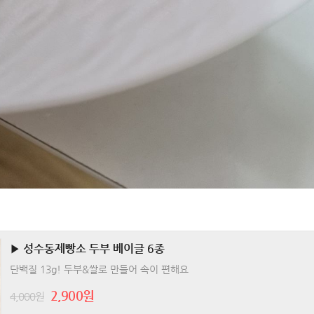
▶ 성수동제빵소 두부 베이글 6종
단백질 13g! 두부&쌀로 만들어 속이 편해요
2,900원
4,000원