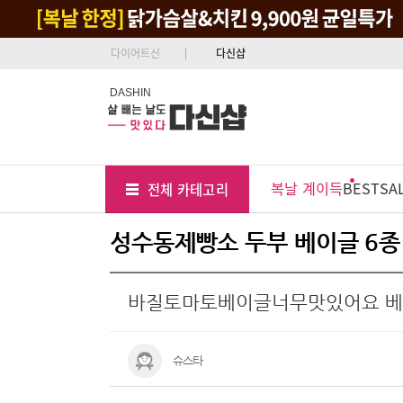
다이어트신
다신샵
DASHIN
Tab
Menu
복날 계이득
BEST
SA
전체 카테고리
Position
성수동제빵소 두부 베이글 6종
바질토마토베이글너무맛있어요 
슈스타