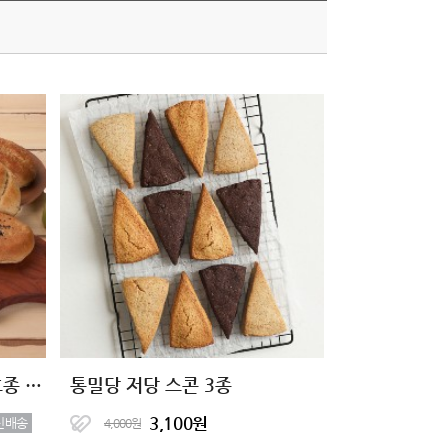
(예약 배송)통밀당 천연발효종 통밀빵 10종
통밀당 저당 스콘 3종
3,100원
신배송
4,000원