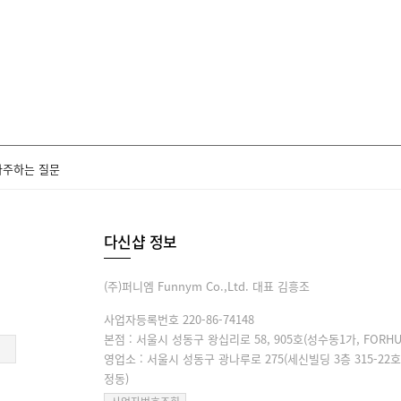
자주하는 질문
다신샵 정보
(주)퍼니엠 Funnym Co.,Ltd. 대표 김흥조
사업자등록번호 220-86-74148
본점 : 서울시 성동구 왕십리로 58, 905호(성수동1가, FORHU
영업소 : 서울시 성동구 광나루로 275(세신빌딩 3층 315-22호
정동)