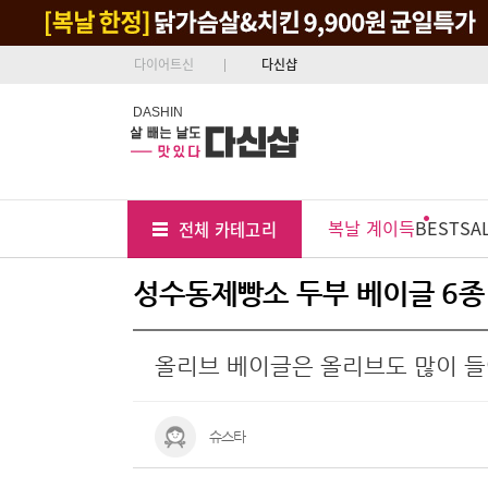
다이어트신
다신샵
DASHIN
Tab
Menu
복날 계이득
BEST
SA
전체 카테고리
Position
성수동제빵소 두부 베이글 6종
올리브 베이글은 올리브도 많이 
슈스타