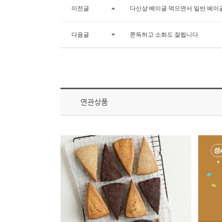
이전글
다신샾 베이글 먹으면서 일반 베이
다음글
쫀득하고 소화도 잘됩니다
연관상품