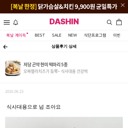
DASHIN
복날 계이득
BEST
SALE
NEW
식단프로그램
이벤트&
상품후기 상세
저당 곤약 현미 떡마리 5종
모짜렐라치즈가 듬뿍~ 식사대용 건강떡
2026.06.23
식사대용으로 넘 조아요