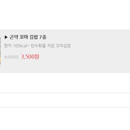
▶ 곤약 꼬마 김밥 7종
한끼 165kcal~ 탄수화물 저감 꼬마김밥
3,500원
4,000원