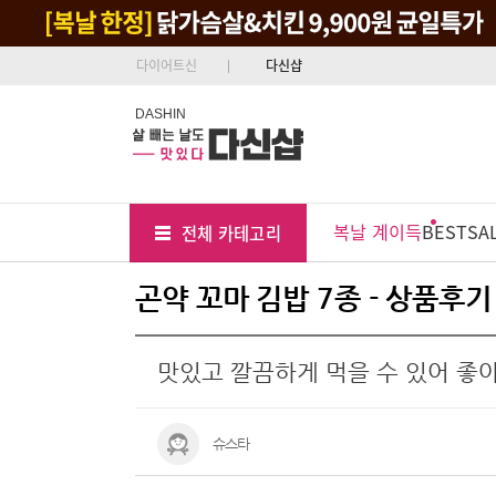
다이어트신
다신샵
DASHIN
Tab
Menu
복날 계이득
BEST
SA
전체 카테고리
Position
곤약 꼬마 김밥 7종 - 상품후기
맛있고 깔끔하게 먹을 수 있어 좋
슈스타