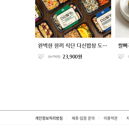
완벽한 한끼 식단 다신밥상 도시락
쌀빠
23,900원
24,750원
개인정보처리방침
제휴·입점 문의
이용약관