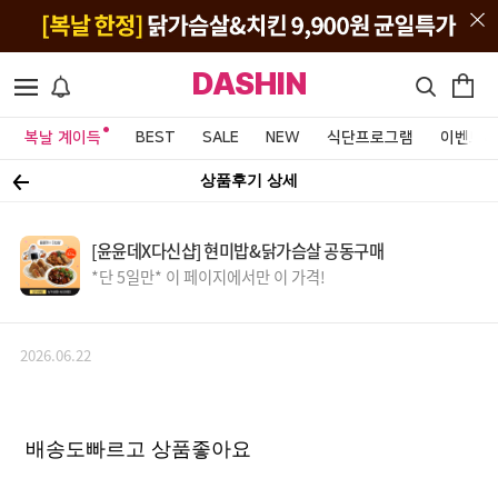
DASHIN
복날 계이득
BEST
SALE
NEW
식단프로그램
이벤트&
상품후기 상세
[윤윤데X다신샵] 현미밥&닭가슴살 공동구매
*단 5일만* 이 페이지에서만 이 가격!
2026.06.22
배송도빠르고 상품좋아요