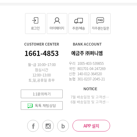
로그인
마이페이지
주문/배송
자주묻는질문
CUSTOMER CENTER
BANK ACCOUNT
1661-4853
예금주 ㈜퍼니엠
우리 1005-403-539855
월~금 10:00~17:00
국민 801701-04-247269
점심시간
신한 140-012-364520
12:00~13:00
농협 301-0237-2045-21
토,일,공휴일 휴무
NOTICE
1:1문의하기
7월 배송일정 및 고객센터 업무 안내
6월 배송일정 및 고객센터 업무 안내
톡톡 채팅상담
APP 설치