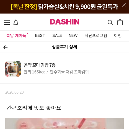
DASHIN
복날 계이득
BEST
SALE
NEW
식단프로그램
이벤트&
상품후기 상세
곤약 꼬마 김밥 7종
한끼 165kcal~ 탄수화물 저감 꼬마김밥
2026.06.20
간편조리에 맛도 좋아요