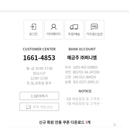
로그인
마이페이지
주문/배송
자주묻는질문
CUSTOMER CENTER
BANK ACCOUNT
1661-4853
예금주 ㈜퍼니엠
우리 1005-403-539855
월~금 10:00~17:00
국민 801701-04-247269
점심시간
신한 140-012-364520
12:00~13:00
농협 301-0237-2045-21
토,일,공휴일 휴무
NOTICE
1:1문의하기
8월 배송일정 및 고객센터 업무 안내
7월 배송일정 및 고객센터 업무 안내
톡톡 채팅상담
APP 설치