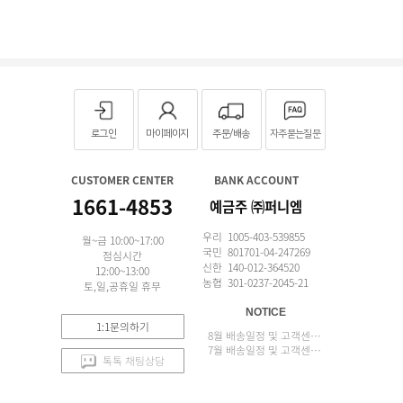
로그인
마이페이지
주문/배송
자주묻는질문
CUSTOMER CENTER
BANK ACCOUNT
1661-4853
예금주 ㈜퍼니엠
우리 1005-403-539855
월~금 10:00~17:00
국민 801701-04-247269
점심시간
신한 140-012-364520
12:00~13:00
농협 301-0237-2045-21
토,일,공휴일 휴무
NOTICE
1:1문의하기
8월 배송일정 및 고객센터 업무 안내
7월 배송일정 및 고객센터 업무 안내
톡톡 채팅상담