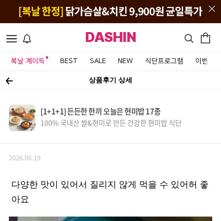
DASHIN
복날 계이득
BEST
SALE
NEW
식단프로그램
이벤트&
상품후기 상세
[1+1+1] 든든한 한끼 오늘은 현미밥 17종
100% 국내산 쌀&현미로 만든 건강한 현미밥 식단
2026.06.19
다양한 맛이 있어서 질리지 않게 먹을 수 있어허 좋
아요