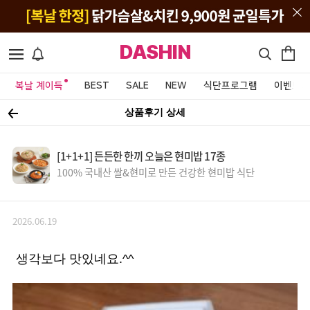
DASHIN
복날 계이득
BEST
SALE
NEW
식단프로그램
이벤트&
상품후기 상세
[1+1+1] 든든한 한끼 오늘은 현미밥 17종
100% 국내산 쌀&현미로 만든 건강한 현미밥 식단
2026.06.19
생각보다 맛있네요.^^