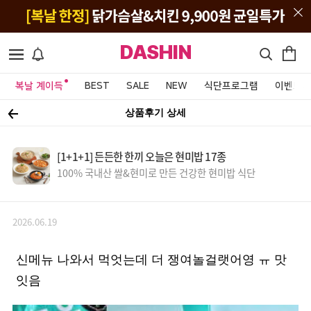
DASHIN
복날 계이득
BEST
SALE
NEW
식단프로그램
이벤트&
상품후기 상세
[1+1+1] 든든한 한끼 오늘은 현미밥 17종
100% 국내산 쌀&현미로 만든 건강한 현미밥 식단
2026.06.19
신메뉴 나와서 먹엇는데 더 쟁여놀걸랫어영 ㅠ 맛
잇음