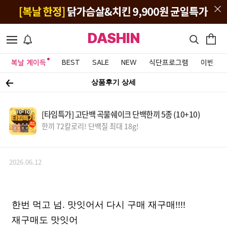
DASHIN
복날 계이득
BEST
SALE
NEW
식단프로그램
이벤트&
상품후기 상세
[타임특가] 고단백 곡물쉐이크 단백한끼 5종 (10+10)
한끼 72칼로리! 단백질 최대 18g!
2026.06.12
한번 먹고 넘. 맛잇어서 다시 구매 재구매!!!!
재구매도 맛잇어