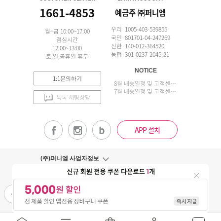
1661-4853
예금주 ㈜퍼니엠
우리 1005-403-539855
월~금 10:00~17:00
국민 801701-04-247269
점심시간
신한 140-012-364520
12:00~13:00
농협 301-0237-2045-21
토,일,공휴일 휴무
NOTICE
1:1문의하기
8월 배송일정 및 고객센터 업무 안내
7월 배송일정 및 고객센터 업무 안내
톡톡 채팅상담
APP 설치
(주)퍼니엠 사업자정보
사업자번호조회
구매안전서비스
개인정보취급방침
이용약관