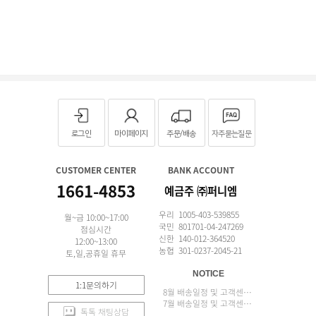
로그인
마이페이지
주문/배송
자주묻는질문
CUSTOMER CENTER
BANK ACCOUNT
1661-4853
예금주 ㈜퍼니엠
우리 1005-403-539855
월~금 10:00~17:00
국민 801701-04-247269
점심시간
신한 140-012-364520
12:00~13:00
농협 301-0237-2045-21
토,일,공휴일 휴무
NOTICE
1:1문의하기
8월 배송일정 및 고객센터 업무 안내
7월 배송일정 및 고객센터 업무 안내
톡톡 채팅상담