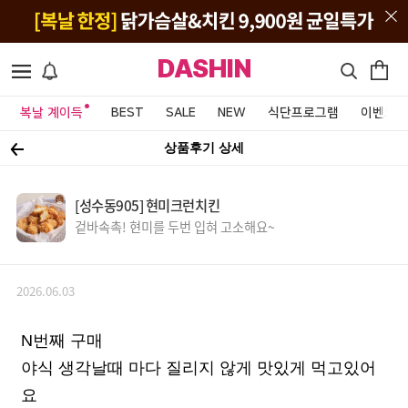
DASHIN
복날 계이득
BEST
SALE
NEW
식단프로그램
이벤트&
상품후기 상세
[성수동905] 현미크런치킨
겉바속촉! 현미를 두번 입혀 고소해요~
2026.06.03
N번째 구매
야식 생각날때 마다 질리지 않게 맛있게 먹고있어
요