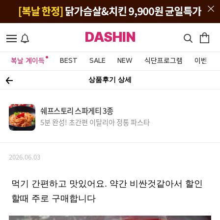
DASHIN
복날 계이득
BEST
SALE
NEW
식단프로그램
이벤트&
상품후기 상세
쉐프스토리 스파게티 3종
5분 완성! 초간편 이탈리아 정통 파스타
2026.06.03
먹기 간편하고 맛있어요. 약간 비싼것같아서 할인
할때 주로 구매합니다