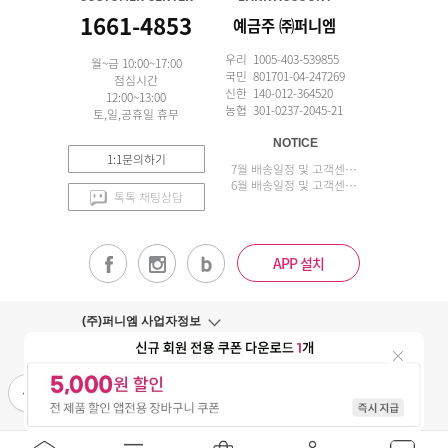
1661-4853
예금주 ㈜퍼니엠
우리 1005-403-539855
월~금 10:00~17:00
국민 801701-04-247269
점심시간
신한 140-012-364520
12:00~13:00
농협 301-0237-2045-21
토,일,공휴일 휴무
NOTICE
1:1문의하기
7월 배송일정 및 고객센터 업무 안내
6월 배송일정 및 고객센터 업무 안내
톡톡 채팅상담
APP 설치
(주)퍼니엠 사업자정보
사업자번호조회
구매안전서비스
개인정보취급방침
이용약관