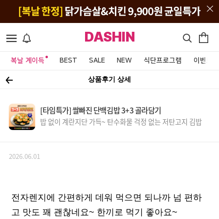
DASHIN
복날 계이득
BEST
SALE
NEW
식단프로그램
이벤트&
상품후기 상세
[타임특가] 쌀빠진 단백김밥 3+3 골라담기
밥 없이 계란지단 가득~ 탄수화물 걱정 없는 저탄고지 김밥
2026.06.01
전자렌지에 간편하게 데워 먹으면 되나까 넘 편하
고 맛도 꽤 괜찮네요~ 한끼로 먹기 좋아요~