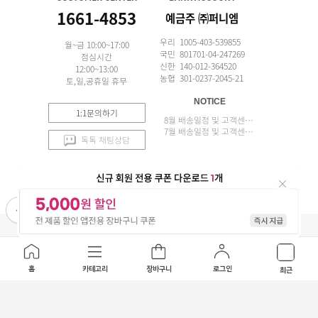
1661-4853
예금주 ㈜퍼니엠
우리 1005-403-539855
월~금 10:00~17:00
국민 801701-04-247269
점심시간
신한 140-012-364520
12:00~13:00
농협 301-0237-2045-21
토,일,공휴일 휴무
NOTICE
1:1문의하기
8월 배송일정 및 고객센터 업무 안내
7월 배송일정 및 고객센터 업무 안내
톡톡 채팅상담
APP 설치
(주)퍼니엠 사업자정보
사업자번호조회
구매안전서비스
개인정보취급방침
이용약관
홈
카테고리
장바구니
로그인
최근