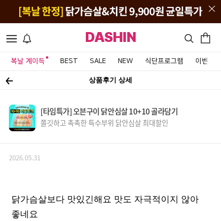
DASHIN
복날 계이득
BEST
SALE
NEW
식단프로그램
이벤트&
상품후기 상세
[타임특가] 오븐구이 닭안심살 10+10 골라담기
쫄깃하고 촉촉한 특수부위 닭안심살 최대할인
2026.05.31
닭가슴살보다 맛있긴해요 맛도 자극적이지 않아
좋네요